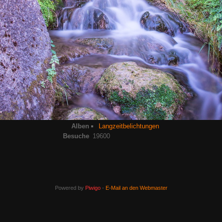
Alben
Langzeitbelichtungen
Besuche
19600
Powered by
Piwigo
-
E-Mail an den Webmaster