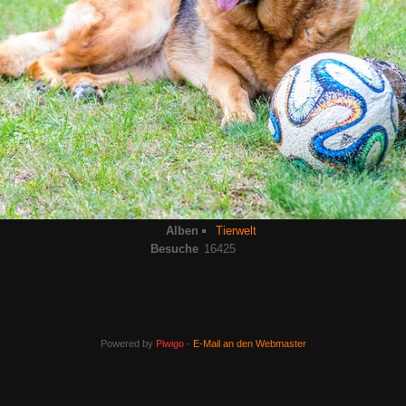
Alben
Tierwelt
Besuche
16425
Powered by
Piwigo
-
E-Mail an den Webmaster