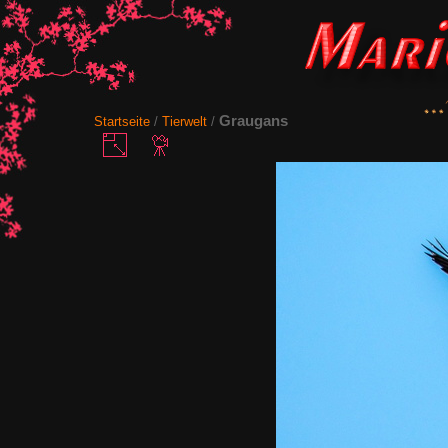
Graugans
Startseite
/
Tierwelt
/