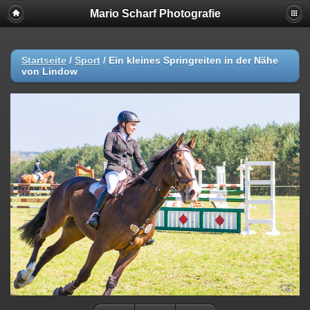
Mario Scharf Photografie
Startseite
/
Sport
/
Ein kleines Springreiten in der Nähe
von Lindow